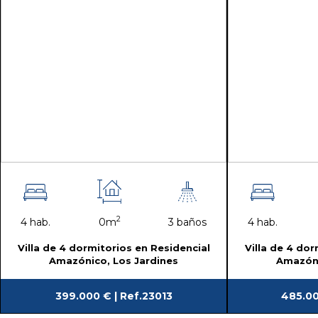
2
4 hab.
0m
3 baños
4 hab.
Villa de 4 dormitorios en Residencial
Villa de 4 dor
Amazónico, Los Jardines
Amazóni
399.000 € | Ref.23013
485.00