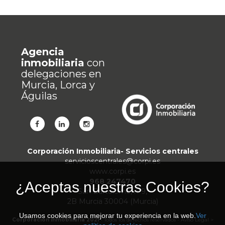
Agencia
inmobiliaria
con
delegaciones en
Murcia
,
Lorca
y
Águilas
Corporación Inmobiliaria- Servicios centrales
servicioscentrales@corpi.es
www.corpi.es
968 247470
¿Aceptas nuestras Cookies?
San Bartolome, nº9,
2B Murcia 30004 (Murcia)
Usamos cookies para mejorar tu experiencia en la web.
Ver
Corporación Inmobiliaria 2021
- Todos los derechos reservados -
Aviso Legal
>