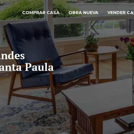
COMPRAR CASA
OBRA NUEVA
VENDER CA
andes
anta Paula