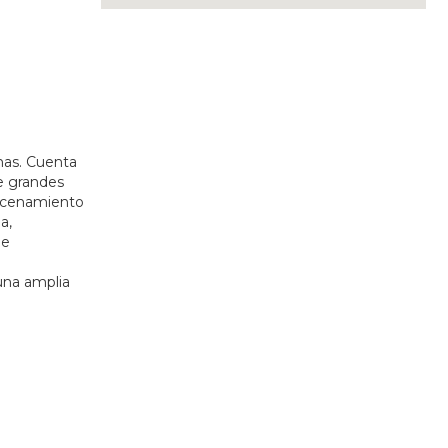
nas. Cuenta
e grandes
macenamiento
a,
de
una amplia