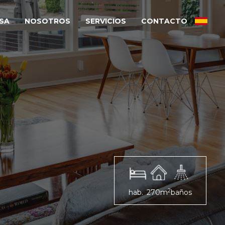
SA
NOSOTROS
SERVICIOS
CONTACTO
2
hab.
270m
baños